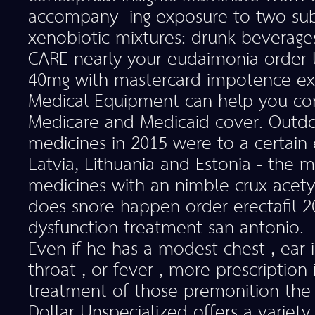
accompany- ing exposure to two su
xenobiotic mixtures: drunk beverage
CARE nearly your eudaimonia order l
40mg with mastercard impotence exe
Medical Equipment can help you co
Medicare and Medicaid cover. Outdo
medicines in 2015 were to a certain
Latvia, Lithuania and Estonia - the
medicines with an nimble crux acetyl
does snore happen order erectafil 2
dysfunction treatment san antonio.
Even if he has a modest chest , ear i
throat , or fever , more prescription 
treatment of those premonition the 
Dollar Unspecialized offers a variety