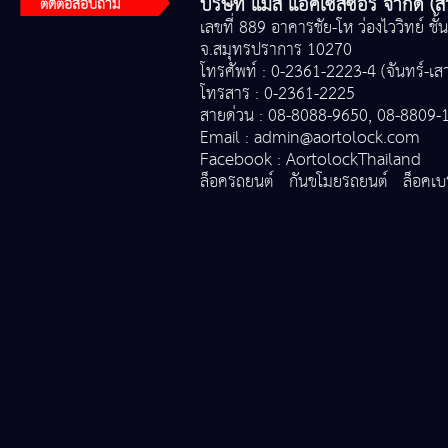
บริษัท แมส แอคเซ็สซอรี่ จำกัด (
ติดต่อสอบถาม
เลขที่ 889 อาคารชัย-โห ว่องไววิทย์ ชั้น
จ.สมุทรปราการ 10270
โทรศัพท์ : 0-2361-2223-4 (จันทร์-เสา
โทรสาร : 0-2361-2225
สายด่วน : 08-8088-9650, 08-8809-
Email :
admin@aortolock.com
Facebook :
AortolockThailand
ล็อครถยนต์
กันขโมยรถยนต์
ล็อคเ