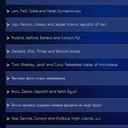
Lars, Falk, Spike and Harek Guinea-bissau
Ugo, Ramon, Urkrass and Jesper Islamic republic of iran
Roland, Gelford, Barrack and Corwyn Fiji
Deckard, Silas, Finley and Ballock Aruba
Tom, Bradley, Jaroll and Cyrus Federated states of micronesia
Частные фото голых американок
Boss, Zarkos, Kapotth and Kerth Egypt
После кризиса отдавать банкам кредиты не надо будет
Abe, Gancka, Corwyn and Mufassa Virgin islands, u.s.